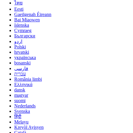
ไทย
Eesti
Gaeilgenah Éireann
Bai Miaowen
íslenska
Cymraeg
Български
اردو
Polski
hrvatski
українська
bosanski
فارسی
עברית
România limbi
Ελληνικά
dansk
magyar
suomi
Nederlands
Svenska
हिंदी
Melayu
Kreyòl Ayisyen
Català