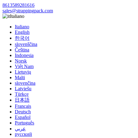
8613589281616
sales@strappingpack.com
Italiano
Italiano
English
한국어
slovenščina
Čeština
Indonesia
Norsk
Việt Nam
Lietuvių
Malti
slovenčina
Latviešu
Türkçe
日本語
Français
Deutsch
Español
Português
عربي
русский