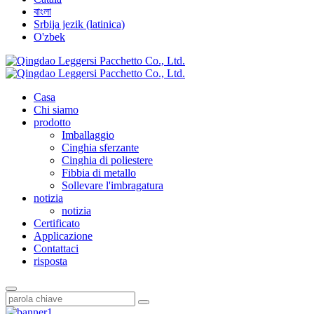
বাংলা
Srbija jezik (latinica)
O'zbek
Casa
Chi siamo
prodotto
Imballaggio
Cinghia sferzante
Cinghia di poliestere
Fibbia di metallo
Sollevare l'imbragatura
notizia
notizia
Certificato
Applicazione
Contattaci
risposta